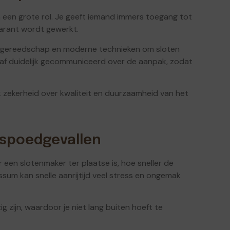
n een grote rol. Je geeft iemand immers toegang tot
sparant wordt gewerkt.
d gereedschap en moderne technieken om sloten
raf duidelijk gecommuniceerd over de aanpak, zodat
k zekerheid over kwaliteit en duurzaamheid van het
j spoedgevallen
er een slotenmaker ter plaatse is, hoe sneller de
Bussum kan snelle aanrijtijd veel stress en ongemak
g zijn, waardoor je niet lang buiten hoeft te