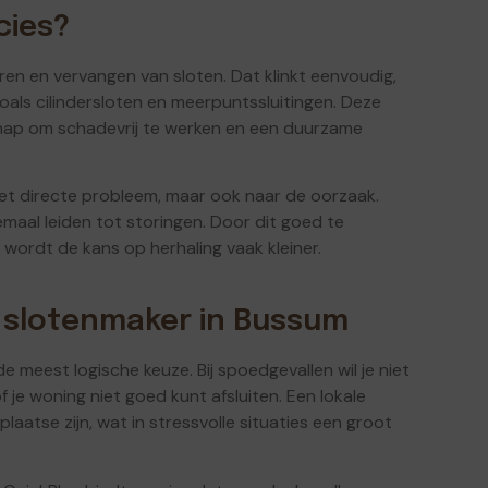
cies?
en en vervangen van sloten. Dat klinkt eenvoudig,
als cilindersloten en meerpuntssluitingen. Deze
chap om schadevrij te werken en een duurzame
het directe probleem, maar ook naar de oorzaak.
emaal leiden tot storingen. Door dit goed te
wordt de kans op herhaling vaak kleiner.
 slotenmaker in Bussum
e meest logische keuze. Bij spoedgevallen wil je niet
 je woning niet goed kunt afsluiten. Een lokale
aatse zijn, wat in stressvolle situaties een groot