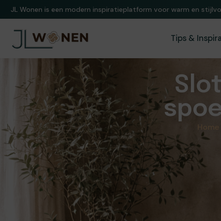
Een wereld van stijlvol wonen. Exclusieve inspiratie en ideeën vo
Tips & Inspir
Slo
spoe
Home