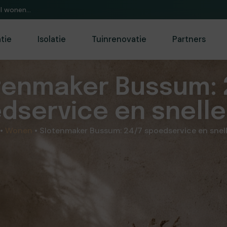
or huis&tuin.
atie
Isolatie
Tuinrenovatie
Partners
tenmaker Bussum: 
dservice en snelle
•
Wonen
•
Slotenmaker Bussum: 24/7 spoedservice en snell