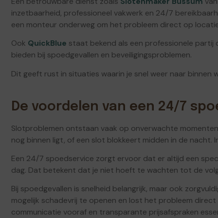
Een betrouwbare dienst zoals
Slotenmaker Bussum
van 
inzetbaarheid, professioneel vakwerk en 24/7 bereikbaarhei
een monteur onderweg om het probleem direct op locatie
Ook
QuickBlue
staat bekend als een professionele partij d
bieden bij spoedgevallen en beveiligingsproblemen.
Dit geeft rust in situaties waarin je snel weer naar binnen wi
De voordelen van een 24/7 spo
Slotproblemen ontstaan vaak op onverwachte momenten. Je 
nog binnen ligt, of een slot blokkeert midden in de nacht. In
Een 24/7 spoedservice zorgt ervoor dat er altijd een speci
dag. Dat betekent dat je niet hoeft te wachten tot de vo
Bij spoedgevallen is snelheid belangrijk, maar ook zorgvu
mogelijk schadevrij te openen en lost het probleem direct op
communicatie vooraf en transparante prijsafspraken essen