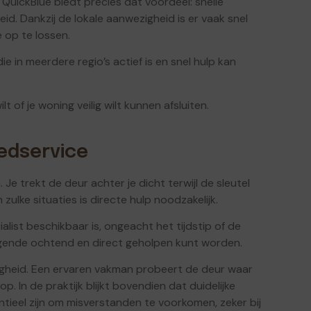
QuickBlue biedt precies dat voordeel: snelle
d. Dankzij de lokale aanwezigheid is er vaak snel
 op te lossen.
ie in meerdere regio’s actief is en snel hulp kan
lt of je woning veilig wilt kunnen afsluiten.
edservice
trekt de deur achter je dicht terwijl de sleutel
 zulke situaties is directe hulp noodzakelijk.
alist beschikbaar is, ongeacht het tijdstip of de
lgende ochtend en direct geholpen kunt worden.
ldigheid. Een ervaren vakman probeert de deur waar
. In de praktijk blijkt bovendien dat duidelijke
tieel zijn om misverstanden te voorkomen, zeker bij