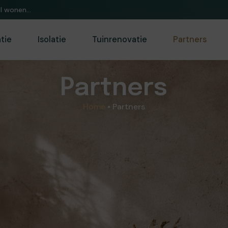
or huis&tuin.
atie
Isolatie
Tuinrenovatie
Partners
Partners
Home
•
Partners