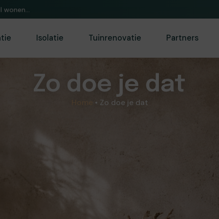
or huis&tuin.
atie
Isolatie
Tuinrenovatie
Partners
Zo doe je dat
Home
•
Zo doe je dat