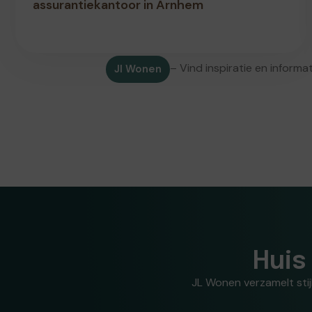
assurantiekantoor in Arnhem
– Vind inspiratie en inform
Jl Wonen
Huis
JL Wonen verzamelt stijl