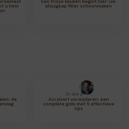
broeinest
Een frisse keuken begint hier: uw
kt u hem
afzuigkap filter schoonmaken
on
Zo doe je dat
alen: de
Acrylverf verwijderen: een
anslag
complete gids met 5 effectieve
tips