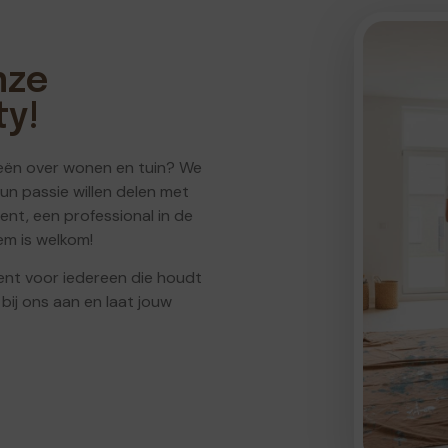
nze
y!
deeën over wonen en tuin? We
hun passie willen delen met
nt, een professional in de
em is welkom!
nt voor iedereen die houdt
bij ons aan en laat jouw