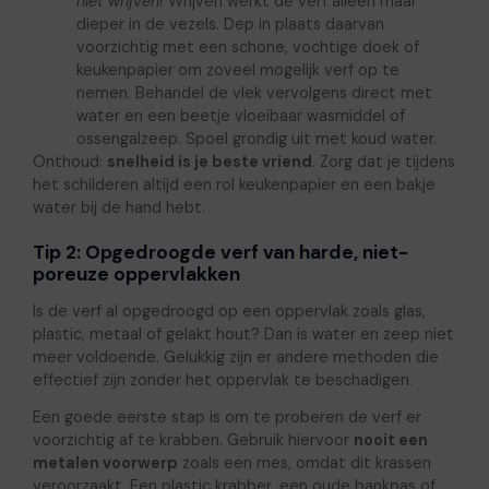
niet wrijven!
Wrijven werkt de verf alleen maar
dieper in de vezels. Dep in plaats daarvan
voorzichtig met een schone, vochtige doek of
keukenpapier om zoveel mogelijk verf op te
nemen. Behandel de vlek vervolgens direct met
water en een beetje vloeibaar wasmiddel of
ossengalzeep. Spoel grondig uit met koud water.
Onthoud:
snelheid is je beste vriend
. Zorg dat je tijdens
het schilderen altijd een rol keukenpapier en een bakje
water bij de hand hebt.
Tip 2: Opgedroogde verf van harde, niet-
poreuze oppervlakken
Is de verf al opgedroogd op een oppervlak zoals glas,
plastic, metaal of gelakt hout? Dan is water en zeep niet
meer voldoende. Gelukkig zijn er andere methoden die
effectief zijn zonder het oppervlak te beschadigen.
Een goede eerste stap is om te proberen de verf er
voorzichtig af te krabben. Gebruik hiervoor
nooit een
metalen voorwerp
zoals een mes, omdat dit krassen
veroorzaakt. Een plastic krabber, een oude bankpas of