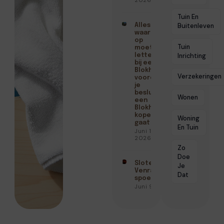
2026
Tuin En
Alles
Buitenleven
waar je
op
Tuin
moet
Inrichting
letten
bij een
Blokhut
Verzekeringen
voordat
je
besluit
Wonen
een
Blokhut
kopen
Woning
gaat
En Tuin
Juni 15,
2026
Zo
Doe
Slotenmaker
Je
Venray met
Dat
spoedservice
Juni 9, 2026