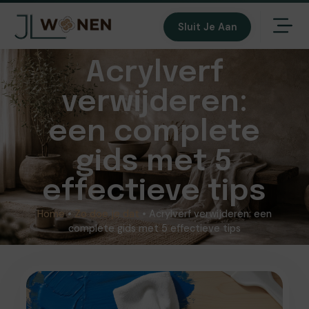
Sluit Je Aan
Acrylverf
verwijderen:
een complete
gids met 5
effectieve tips
Home
•
Zo doe je dat
•
Acrylverf verwijderen: een
complete gids met 5 effectieve tips