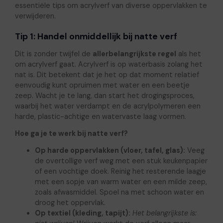
essentiële tips om acrylverf van diverse oppervlakken te
verwijderen.
Tip 1: Handel onmiddellijk bij natte verf
Dit is zonder twijfel de
allerbelangrijkste regel
als het
om acrylverf gaat. Acrylverf is op waterbasis zolang het
nat is. Dit betekent dat je het op dat moment relatief
eenvoudig kunt opruimen met water en een beetje
zeep. Wacht je te lang, dan start het drogingsproces,
waarbij het water verdampt en de acrylpolymeren een
harde, plastic-achtige en watervaste laag vormen.
Hoe ga je te werk bij natte verf?
Op harde oppervlakken (vloer, tafel, glas):
Veeg
de overtollige verf weg met een stuk keukenpapier
of een vochtige doek. Reinig het resterende laagje
met een sopje van warm water en een milde zeep,
zoals afwasmiddel. Spoel na met schoon water en
droog het oppervlak.
Op textiel (kleding, tapijt):
Het belangrijkste is: