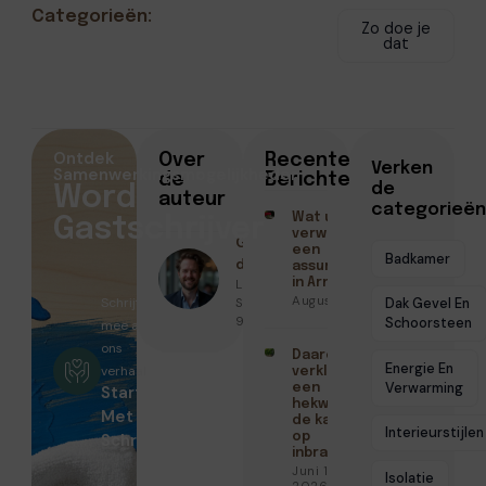
Categorieën:
Zo doe je
dat
Ontdek
Over
Recente
Verken
Samenwerkingsmogelijkheden
de
Berichten
de
Word
auteur
categorieën
Wat u kunt
Gastschrijver
verwachten van
Geschreven
een
Badkamer
door
assurantiekantoor
Lucas Maas ●
in Arnhem
Augustus 3, 2026
Schrijf
September
Dak Gevel En
9, 2025
Schoorsteen
mee aan
ons
Daarom
Energie En
verhaal
verkleint
Verwarming
een
Start
hekwerk
Met
de kans
Interieurstijlen
Schrijven
op
inbraak
Juni 15,
Isolatie