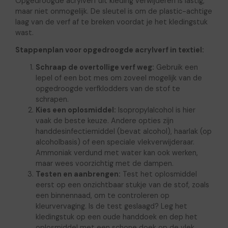
Opgedroogde acrylverf uit kleding verwijderen is lastig,
maar niet onmogelijk. De sleutel is om de plastic-achtige
laag van de verf af te breken voordat je het kledingstuk
wast.
Stappenplan voor opgedroogde acrylverf in textiel:
Schraap de overtollige verf weg:
Gebruik een
lepel of een bot mes om zoveel mogelijk van de
opgedroogde verfklodders van de stof te
schrapen.
Kies een oplosmiddel:
Isopropylalcohol is hier
vaak de beste keuze. Andere opties zijn
handdesinfectiemiddel (bevat alcohol), haarlak (op
alcoholbasis) of een speciale vlekverwijderaar.
Ammoniak verdund met water kan ook werken,
maar wees voorzichtig met de dampen.
Testen en aanbrengen:
Test het oplosmiddel
eerst op een onzichtbaar stukje van de stof, zoals
een binnennaad, om te controleren op
kleurvervaging. Is de test geslaagd? Leg het
kledingstuk op een oude handdoek en dep het
oplosmiddel met een schone doek op de vlek.