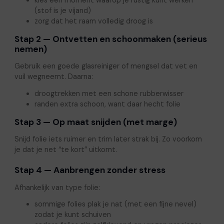
kies een moment waarop je rustig kunt werken
(stof is je vijand)
zorg dat het raam volledig droog is
Stap 2 — Ontvetten en schoonmaken (serieus
nemen)
Gebruik een goede glasreiniger of mengsel dat vet en
vuil wegneemt. Daarna:
droogtrekken met een schone rubberwisser
randen extra schoon, want daar hecht folie
Stap 3 — Op maat snijden (met marge)
Snijd folie iets ruimer en trim later strak bij. Zo voorkom
je dat je net “te kort” uitkomt.
Stap 4 — Aanbrengen zonder stress
Afhankelijk van type folie:
sommige folies plak je nat (met een fijne nevel)
zodat je kunt schuiven