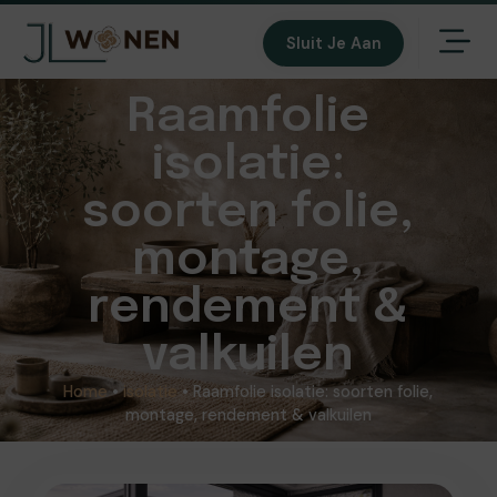
Sluit Je Aan
Raamfolie
isolatie:
soorten folie,
montage,
rendement &
valkuilen
Home
•
isolatie
•
Raamfolie isolatie: soorten folie,
montage, rendement & valkuilen