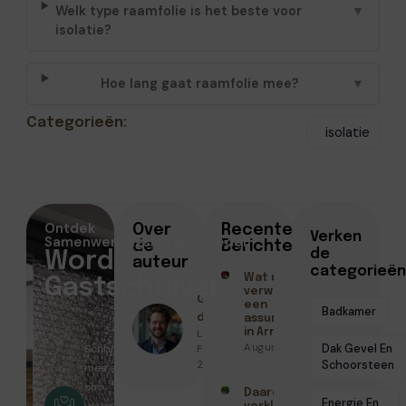
Welk type raamfolie is het beste voor
▼
isolatie?
Hoe lang gaat raamfolie mee?
▼
Categorieën:
isolatie
Ontdek
Over
Recente
Verken
Samenwerkingsmogelijkheden
de
Berichten
de
Word
auteur
categorieën
Wat u kunt
Gastschrijver
verwachten van
Geschreven
een
Badkamer
door
assurantiekantoor
Lucas Maas ●
in Arnhem
Augustus 3, 2026
Schrijf
Februari 12,
Dak Gevel En
2026
Schoorsteen
mee aan
ons
Daarom
Energie En
verhaal