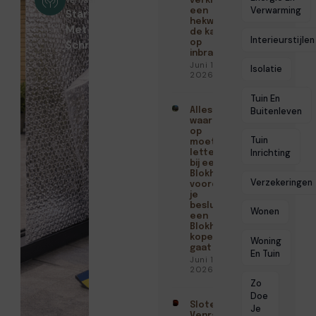
verkleint
Verwarming
een
Start
hekwerk
Met
de kans
Interieurstijlen
Schrijven
op
inbraak
Juni 15,
Isolatie
2026
Tuin En
Alles
Buitenleven
waar je
op
Tuin
moet
Inrichting
letten
bij een
Blokhut
Verzekeringen
voordat
je
besluit
Wonen
een
Blokhut
kopen
Woning
gaat
En Tuin
Juni 15,
2026
Zo
Doe
Slotenmaker
Je
Venray met