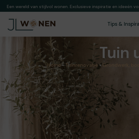
Een wereld van stijlvol wonen. Exclusieve inspiratie en ideeën vo
Tips & Inspir
Tuin 
Home
•
Tuinrenovatie
•
Grondwerk, bod