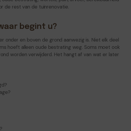
r de rest van de tuinrenovatie.
 waar begint u?
r onder en boven de grond aanwezig is. Niet elk deel
oms hoeft alleen oude bestrating weg. Soms moet ook
rond worden verwijderd. Het hangt af van wat er later
gd?
nage?
d?