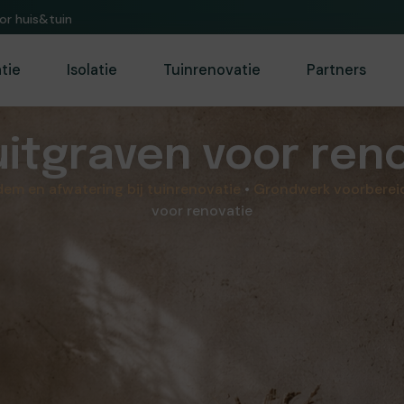
or huis&tuin.
atie
Isolatie
Tuinrenovatie
Partners
uitgraven voor ren
em en afwatering bij tuinrenovatie
•
Grondwerk voorbereid
voor renovatie