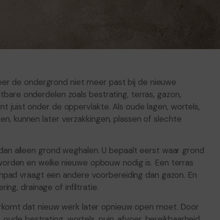
eer de ondergrond niet meer past bij de nieuwe
htbare onderdelen zoals bestrating, terras, gazon,
nt juist onder de oppervlakte. Als oude lagen, wortels,
ten, kunnen later verzakkingen, plassen of slechte
n alleen grond weghalen. U bepaalt eerst waar grond
orden en welke nieuwe opbouw nodig is. Een terras
npad vraagt een andere voorbereiding dan gazon. En
g, drainage of infiltratie.
rkomt dat nieuw werk later opnieuw open moet. Door
oude bestrating, wortels, puin, afvoer, bereikbaarheid