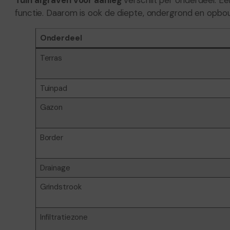
Tuin afgraven voor aanleg
verschilt per onderdeel. Ee
functie. Daarom is ook de diepte, ondergrond en opbo
Onderdeel
Terras
Tuinpad
Gazon
Border
Drainage
Grindstrook
Infiltratiezone