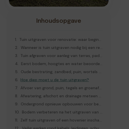
Inhoudsopgave
Tuin uitgraven voor renovatie: waar begint u?
Wanneer is tuin uitgraven nodig bij een renovatie?
Tuin afgraven voor aanleg van terras, pad, gazon of border
Eerst bodem, hoogtes en water beoordelen
Oude bestrating, zandbed, puin, wortels en gazon verwijderen
Hoe diep moet u de tuin uitgraven?
Afvoer van grond, puin, tegels en groenafval plannen
Afwatering, afschot en drainage meteen meenemen
Ondergrond opnieuw opbouwen voor bestrating of beplanting
Bodem verbeteren na het uitgraven van de tuin
Zelf tuin uitgraven of een hovenier inschakelen?
Veilig werken rond kabels, leidingen, schutting en woning