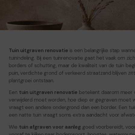
Tuin uitgraven renovatie
is een belangrijke stap wann
tuinindeling. Bij een tuinrenovatie gaat het vaak om zic
borders of schutting, maar de kwaliteit van de tuin begi
puin, verdichte grond of verkeerd straatzand blijven zit
plantgroei ontstaan.
Een
tuin uitgraven renovatie
betekent daarom meer da
verwijderd moet worden, hoe diep er gegraven moet w
vraagt een andere ondergrond dan een border. Een tui
een natte tuin vraagt soms extra aandacht voor afwaterin
Wie
tuin afgraven voor aanleg
goed voorbereidt, voo
vooraf te kijken naar bodemsoort, hoogtes, waterroute, 