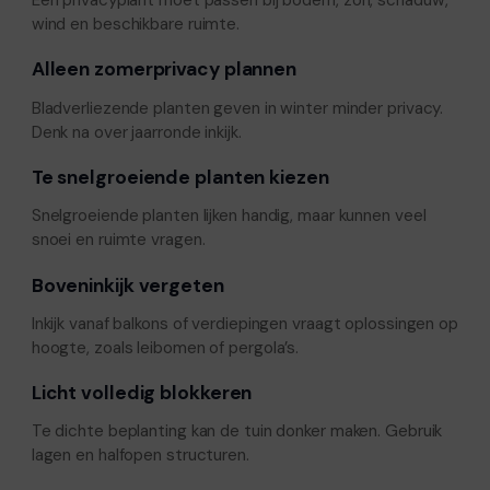
Een privacyplant moet passen bij bodem, zon, schaduw,
wind en beschikbare ruimte.
Alleen zomerprivacy plannen
Bladverliezende planten geven in winter minder privacy.
Denk na over jaarronde inkijk.
Te snelgroeiende planten kiezen
Snelgroeiende planten lijken handig, maar kunnen veel
snoei en ruimte vragen.
Boveninkijk vergeten
Inkijk vanaf balkons of verdiepingen vraagt oplossingen op
hoogte, zoals leibomen of pergola’s.
Licht volledig blokkeren
Te dichte beplanting kan de tuin donker maken. Gebruik
lagen en halfopen structuren.