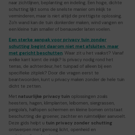
naar zichtlijnen, beplanting en indeling. Een hoge, dichte
schutting lijkt soms de snelste manier om inkijk te
verminderen, maar is niet altijd de prettigste oplossing.
Zo’n wand kan de tuin donkerder maken, wind vangen en
een kleine tuin smaller of benauwder laten voelen.
Een sterke aanpak voor privacy tuin zonder
schutting begint daarom niet met afsluiten, maar
met gericht beschutten
. Waar zit u het vaakst? Vanaf
welke kant komt de inkijk? Is privacy nodig rond het
terras, de achterdeur, het tuinpad of alleen bij een
specifieke zitplek? Door die vragen eerst te
beantwoorden, kunt u privacy maken zonder de hele tuin
dicht te zetten.
Met
natuurlijke privacy tuin
oplossingen zoals
heesters, hagen, klimplanten, leibomen, siergrassen,
pergola’s, halfopen schermen en kleine bomen ontstaat
beschutting die groener, zachter en ruimtelijker aanvoelt.
Deze gids helpt u
tuin privacy zonder schutting
ontwerpen met genoeg licht, openheid en