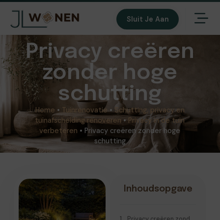
Sluit Je Aan
Privacy creëren
zonder hoge
schutting
Home
•
Tuinrenovatie
•
Schutting, privacy en
tuinafscheiding renoveren
•
Privacy in de tuin
verbeteren
•
Privacy creëren zonder hoge
schutting
Inhoudsopgave
Privacy creëren zonder hoge schutting: waarom dat goed kan werken