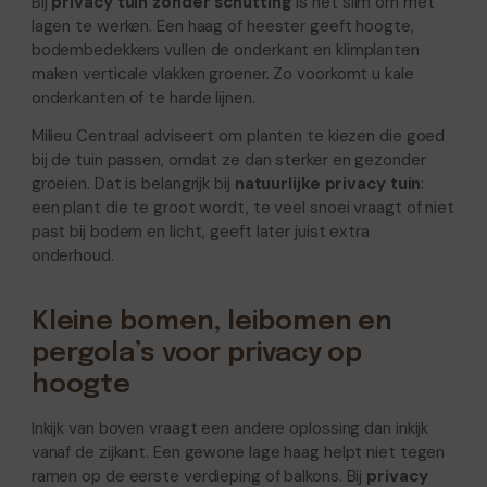
Bij
privacy tuin zonder schutting
is het slim om met
lagen te werken. Een haag of heester geeft hoogte,
bodembedekkers vullen de onderkant en klimplanten
maken verticale vlakken groener. Zo voorkomt u kale
onderkanten of te harde lijnen.
Milieu Centraal adviseert om planten te kiezen die goed
bij de tuin passen, omdat ze dan sterker en gezonder
groeien. Dat is belangrijk bij
natuurlijke privacy tuin
:
een plant die te groot wordt, te veel snoei vraagt of niet
past bij bodem en licht, geeft later juist extra
onderhoud.
Kleine bomen, leibomen en
pergola’s voor privacy op
hoogte
Inkijk van boven vraagt een andere oplossing dan inkijk
vanaf de zijkant. Een gewone lage haag helpt niet tegen
ramen op de eerste verdieping of balkons. Bij
privacy