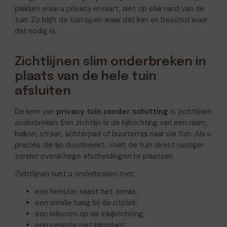
plekken waar u privacy ervaart, niet op elke rand van de
tuin. Zo blijft de tuin open waar dat kan en beschut waar
dat nodig is.
Zichtlijnen slim onderbreken in
plaats van de hele tuin
afsluiten
De kern van
privacy tuin zonder schutting
is zichtlijnen
onderbreken. Een zichtlijn is de kijkrichting van een raam,
balkon, straat, achterpad of buurterras naar uw tuin. Als u
precies die lijn doorbreekt, voelt de tuin direct rustiger
zonder overal hoge afscheidingen te plaatsen.
Zichtlijnen kunt u onderbreken met:
een heester naast het terras;
een smalle haag bij de zitplek;
een leiboom op de inkijkrichting;
een pergola met klimplant;