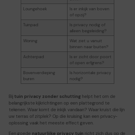
Loungehoek
Is er inkijk van boven
of opzij?
Tuinpad
Is privacy nodig of
alleen begeleiding?
Woning
Wat ziet u vanuit
binnen naar buiten?
Achterpad
Is er zicht door poort
of open erfgrens?
Bovenverdieping
Is horizontale privacy
buren
nodig?
Bij
tuin privacy zonder schutting
helpt het om de
belangrijkste kijkrichtingen op een plattegrond te
tekenen. Waar komt de inkijk vandaan? Waar kruist die lijn
uw terras of zitplek? Op die kruising kan een privacy-
oplossing vaak het meeste effect geven.
Een goede
natuurlijke privacy tuin
richt zich dus op de