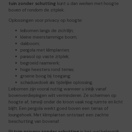
tuin zonder schutting
kunt u dan werken met hoogte
boven of rondom de zitplek.
Oplossingen voor privacy op hoogte:
leibomen langs de zichtlijn;
kleine meerstammige boom;
dakboom;
pergola met klimplanten;
parasol op vaste zitplek;
begroeid raamwerk;
hoge heesters rond terras;
groene boog bij toegang;
schaduwdoek als tijdelijke oplossing.
Leibomen zijn vooral nuttig wanneer u inkijk vanaf
bovenverdiepingen wilt verminderen. Ze schermen op
hoogte af, terwijl onder de kroon vaak nog ruimte en licht
blijft. Een pergola werkt goed boven een terras of
loungehoek. Met klimplanten ontstaat een zachte
beschutting van bovenaf.
Bij
tuin privacy zonder schutting
is het wel belangrijk