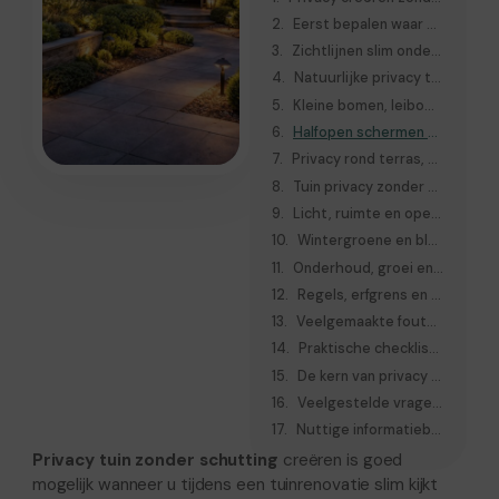
Eerst bepalen waar privacy echt nodig is
Zichtlijnen slim onderbreken in plaats van de hele tuin afsluiten
Natuurlijke privacy tuin met heesters, hagen en klimplanten
Kleine bomen, leibomen en pergola’s voor privacy op hoogte
Halfopen schermen en verticale beplanting gebruiken
Privacy rond terras, zithoek en achterdeur verbeteren
Tuin privacy zonder schutting in een kleine tuin
Licht, ruimte en openheid behouden
Wintergroene en bladverliezende privacy-oplossingen vergelijken
Onderhoud, groei en snoei vooraf meenemen
Regels, erfgrens en overleg met buren
Veelgemaakte fouten bij privacy tuin zonder schutting
Praktische checklist vóór u een privacy-oplossing kiest
De kern van privacy met groen, licht en openheid
Veelgestelde vragen over privacy tuin zonder schutting
Nuttige informatiebronnen
Privacy tuin zonder schutting
creëren is goed
mogelijk wanneer u tijdens een tuinrenovatie slim kijkt