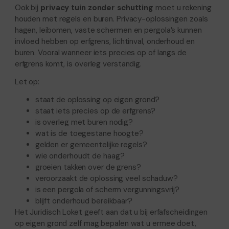
Ook bij
privacy tuin zonder schutting
moet u rekening
houden met regels en buren. Privacy-oplossingen zoals
hagen, leibomen, vaste schermen en pergola’s kunnen
invloed hebben op erfgrens, lichtinval, onderhoud en
buren. Vooral wanneer iets precies op of langs de
erfgrens komt, is overleg verstandig.
Let op:
staat de oplossing op eigen grond?
staat iets precies op de erfgrens?
is overleg met buren nodig?
wat is de toegestane hoogte?
gelden er gemeentelijke regels?
wie onderhoudt de haag?
groeien takken over de grens?
veroorzaakt de oplossing veel schaduw?
is een pergola of scherm vergunningsvrij?
blijft onderhoud bereikbaar?
Het Juridisch Loket geeft aan dat u bij erfafscheidingen
op eigen grond zelf mag bepalen wat u ermee doet,