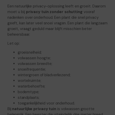
Een natuurlijke privacy-oplossing leeft en groeit. Daarom
moet u bij
privacy tuin zonder schutting
vooraf
nadenken over onderhoud. Een plant die snel privacy
geeft, kan later veel snoei vragen. Een plant die langzaam
groeit, vraagt geduld maar blijft misschien beter
beheersbaar.
Let op:
groeisnelheid;
volwassen hoogte;
volwassen breedte;
snoeifrequentie;
wintergroen of bladverliezend;
wortelruimte;
waterbehoefte;
bodemtype;
standplaats;
toegankelijkheid voor onderhoud.
Bij
natuurlijke privacy tuin
is volwassen grootte
belangrijk. Een heester die uiteindelijk drie meter breed