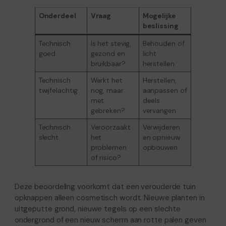
Onderdeel
Vraag
Mogelijke
beslissing
Technisch
Is het stevig,
Behouden of
goed
gezond en
licht
bruikbaar?
herstellen
Technisch
Werkt het
Herstellen,
twijfelachtig
nog, maar
aanpassen of
met
deels
gebreken?
vervangen
Technisch
Veroorzaakt
Verwijderen
slecht
het
en opnieuw
problemen
opbouwen
of risico?
Deze beoordeling voorkomt dat een verouderde tuin
opknappen alleen cosmetisch wordt. Nieuwe planten in
uitgeputte grond, nieuwe tegels op een slechte
ondergrond of een nieuw scherm aan rotte palen geven