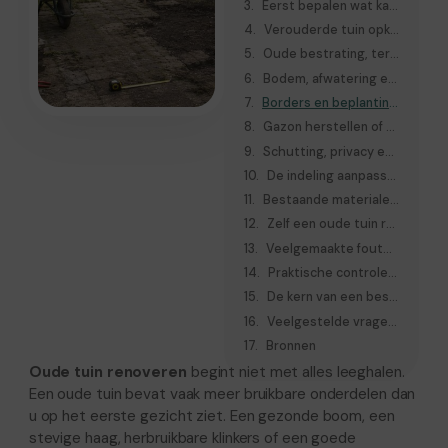
Eerst bepalen wat kan blijven, hersteld kan worden of weg moet
Verouderde tuin opknappen of volledig renoveren?
Oude bestrating, terras en paden controleren
Bodem, afwatering en hoogteverschillen aanpakken
Borders en beplanting vernieuwen
Gazon herstellen of vervangen
Schutting, privacy en erfafscheiding beoordelen
De indeling aanpassen aan huidig gebruik
Bestaande materialen en volwassen groen hergebruiken
Zelf een oude tuin renoveren of een hovenier inschakelen
Veelgemaakte fouten bij het renoveren van een oude tuin
Praktische controle vóór de uitvoering begint
De kern van een bestaande tuin verstandig vernieuwen
Veelgestelde vragen over oude tuin renoveren
Bronnen
Oude tuin renoveren
begint niet met alles leeghalen.
Een oude tuin bevat vaak meer bruikbare onderdelen dan
u op het eerste gezicht ziet. Een gezonde boom, een
stevige haag, herbruikbare klinkers of een goede