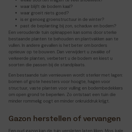
waar blijft de bodem kaal?
waar groeit niets goed?
is er genoeg groenstructuur in de winter?
past de beplanting bij zon, schaduw en bodem?
Een verouderde tuin opknappen kan soms door sterke
bestaande planten te behouden en plantvakken aan te
vullen. In andere gevallen is het beter om borders
opnieuw op te bouwen. Dan verwijdert u zwakke of
verkeerde planten, verbetert u de bodem en kiest u
soorten die passen bij de standplaats.
Een bestaande tuin vernieuwen wordt sterker met lagen:
bomen of grote heesters voor hoogte, hagen voor
structuur, vaste planten voor vulling en bodembedekkers
om open grond te beperken. Zo ontstaat een tuin die
minder rommelig oogt en minder onkruiddruk krijgt.
Gazon herstellen of vervangen
Een oud gazon kan de tuin versleten laten lijken. Mos, kale