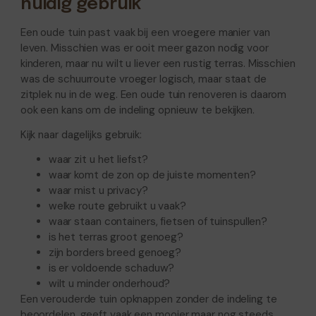
huidig gebruik
Een oude tuin past vaak bij een vroegere manier van
leven. Misschien was er ooit meer gazon nodig voor
kinderen, maar nu wilt u liever een rustig terras. Misschien
was de schuurroute vroeger logisch, maar staat de
zitplek nu in de weg. Een oude tuin renoveren is daarom
ook een kans om de indeling opnieuw te bekijken.
Kijk naar dagelijks gebruik:
waar zit u het liefst?
waar komt de zon op de juiste momenten?
waar mist u privacy?
welke route gebruikt u vaak?
waar staan containers, fietsen of tuinspullen?
is het terras groot genoeg?
zijn borders breed genoeg?
is er voldoende schaduw?
wilt u minder onderhoud?
Een verouderde tuin opknappen zonder de indeling te
beoordelen, geeft vaak een mooier maar nog steeds