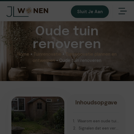
Sluit Je Aan
Oude tuin
renoveren
Home
•
Tuinrenovatie
•
Tuinrenovatie plannen en
ontwerpen
•
Oude tuin renoveren
Inhoudsopgave
Waarom een oude tuin renoveren begint met beoordelen wat er al is
Signalen dat een verouderde tuin aan renovatie toe is