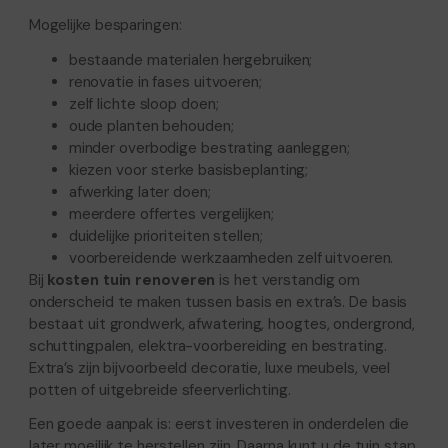
Mogelijke besparingen:
bestaande materialen hergebruiken;
renovatie in fases uitvoeren;
zelf lichte sloop doen;
oude planten behouden;
minder overbodige bestrating aanleggen;
kiezen voor sterke basisbeplanting;
afwerking later doen;
meerdere offertes vergelijken;
duidelijke prioriteiten stellen;
voorbereidende werkzaamheden zelf uitvoeren.
Bij
kosten tuin renoveren
is het verstandig om
onderscheid te maken tussen basis en extra’s. De basis
bestaat uit grondwerk, afwatering, hoogtes, ondergrond,
schuttingpalen, elektra-voorbereiding en bestrating.
Extra’s zijn bijvoorbeeld decoratie, luxe meubels, veel
potten of uitgebreide sfeerverlichting.
Een goede aanpak is: eerst investeren in onderdelen die
later moeilijk te herstellen zijn. Daarna kunt u de tuin stap