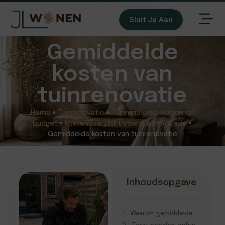
Sluit Je Aan
Gemiddelde
kosten van
tuinrenovatie
Home
•
Tuinrenovatie
•
Tuinrenovatie kosten en
budget
•
Kostenoverzicht voor tuinrenovatie
•
Gemiddelde kosten van tuinrenovatie
Inhoudsopgave
Waarom gemiddelde kosten tuinrenovatie lastig exact te bepalen zijn