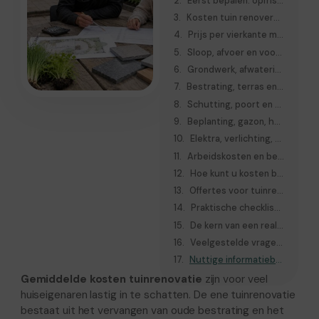
Eerst bepalen: opfrissen, gedeeltelijk renoveren of volledig vernieuwen
Kosten tuin renoveren: belangrijkste kostenposten op een rij
Prijs per vierkante meter: nuttig, maar beperkt betrouwbaar
Sloop, afvoer en voorbereiding als vaak vergeten kosten
Grondwerk, afwatering en bodem als technische basis
Bestrating, terras en tuinpaden als grote kostenpost
Schutting, poort en vaste constructies meenemen in het budget
Beplanting, gazon, hagen en borders begroten
Elektra, verlichting, beregening en slimme tuinopties
Arbeidskosten en bereikbaarheid van de tuin
Hoe kunt u kosten besparen zonder dure fouten?
Offertes voor tuinrenovatie goed vergelijken
Praktische checklist voor een realistische kosteninschatting
De kern van een realistische kosteninschatting voor tuinrenovatie
Veelgestelde vragen over gemiddelde kosten tuinrenovatie
Nuttige informatiebronnen
Gemiddelde kosten tuinrenovatie
zijn voor veel
huiseigenaren lastig in te schatten. De ene tuinrenovatie
bestaat uit het vervangen van oude bestrating en het