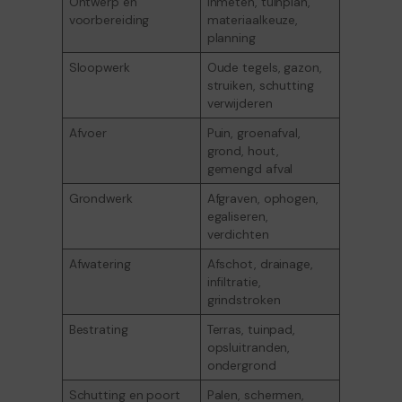
Ontwerp en
Inmeten, tuinplan,
voorbereiding
materiaalkeuze,
planning
Sloopwerk
Oude tegels, gazon,
struiken, schutting
verwijderen
Afvoer
Puin, groenafval,
grond, hout,
gemengd afval
Grondwerk
Afgraven, ophogen,
egaliseren,
verdichten
Afwatering
Afschot, drainage,
infiltratie,
grindstroken
Bestrating
Terras, tuinpad,
opsluitranden,
ondergrond
Schutting en poort
Palen, schermen,