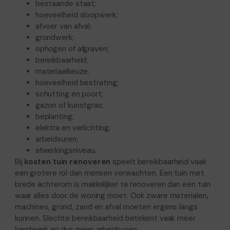
bestaande staat;
hoeveelheid sloopwerk;
afvoer van afval;
grondwerk;
ophogen of afgraven;
bereikbaarheid;
materiaalkeuze;
hoeveelheid bestrating;
schutting en poort;
gazon of kunstgras;
beplanting;
elektra en verlichting;
arbeidsuren;
afwerkingsniveau.
Bij
kosten tuin renoveren
speelt bereikbaarheid vaak
een grotere rol dan mensen verwachten. Een tuin met
brede achterom is makkelijker te renoveren dan een tuin
waar alles door de woning moet. Ook zware materialen,
machines, grond, zand en afval moeten ergens langs
kunnen. Slechte bereikbaarheid betekent vaak meer
handwerk en dus meer arbeidsuren.