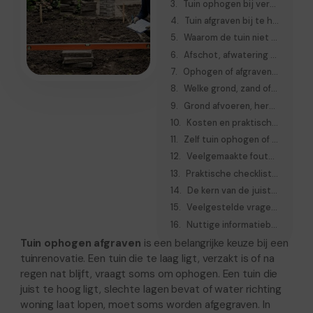
Tuin ophogen bij verzakking, natte plekken of lage delen
Tuin afgraven bij te hoge bestrating, oude lagen of slechte grond
Waarom de tuin niet overal waterpas moet worden
Afschot, afwatering en regenwater goed meenemen
Ophogen of afgraven voor terras, paden, gazon en borders
Welke grond, zand of ophoogmateriaal gebruikt u?
Grond afvoeren, hergebruiken of verbeteren
Kosten en praktische factoren bij grondverzet
Zelf tuin ophogen of afgraven of een hovenier inschakelen
Veelgemaakte fouten bij tuin ophogen afgraven
Praktische checklist vóór u begint
De kern van de juiste tuinhoogte voor renovatie
Veelgestelde vragen over tuin ophogen afgraven
Nuttige informatiebronnen
Tuin ophogen afgraven
is een belangrijke keuze bij een
tuinrenovatie. Een tuin die te laag ligt, verzakt is of na
regen nat blijft, vraagt soms om ophogen. Een tuin die
juist te hoog ligt, slechte lagen bevat of water richting
woning laat lopen, moet soms worden afgegraven. In