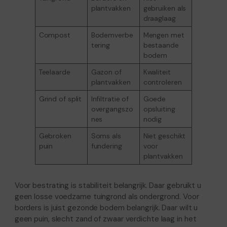
plantvakken
gebruiken als
draaglaag
Compost
Bodemverbe
Mengen met
tering
bestaande
bodem
Teelaarde
Gazon of
Kwaliteit
plantvakken
controleren
Grind of split
Infiltratie of
Goede
overgangszo
opsluiting
nes
nodig
Gebroken
Soms als
Niet geschikt
puin
fundering
voor
plantvakken
Voor bestrating is stabiliteit belangrijk. Daar gebruikt u
geen losse voedzame tuingrond als ondergrond. Voor
borders is juist gezonde bodem belangrijk. Daar wilt u
geen puin, slecht zand of zwaar verdichte laag in het