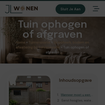
Sluit Je Aan
Tuin ophogen
of afgraven
Home
•
Tuinrenovatie
•
Grondwerk, bodem en
afwatering bij tuinrenovatie
•
Tuin ophogen of
afgraven
Inhoudsopgave
Wanneer moet u een tuin ophogen of afgraven?
Eerst hoogtes, waterloop en bodem beoordelen