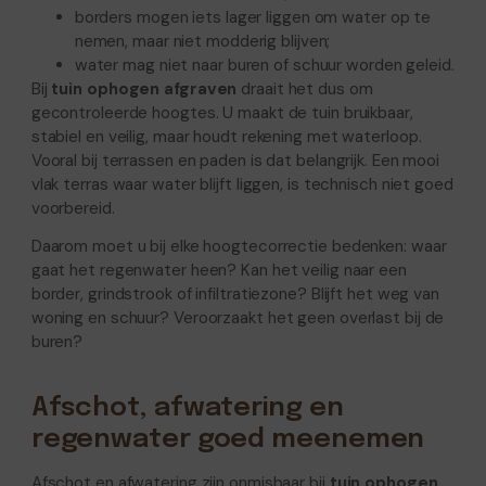
borders mogen iets lager liggen om water op te
nemen, maar niet modderig blijven;
water mag niet naar buren of schuur worden geleid.
Bij
tuin ophogen afgraven
draait het dus om
gecontroleerde hoogtes. U maakt de tuin bruikbaar,
stabiel en veilig, maar houdt rekening met waterloop.
Vooral bij terrassen en paden is dat belangrijk. Een mooi
vlak terras waar water blijft liggen, is technisch niet goed
voorbereid.
Daarom moet u bij elke hoogtecorrectie bedenken: waar
gaat het regenwater heen? Kan het veilig naar een
border, grindstrook of infiltratiezone? Blijft het weg van
woning en schuur? Veroorzaakt het geen overlast bij de
buren?
Afschot, afwatering en
regenwater goed meenemen
Afschot en afwatering zijn onmisbaar bij
tuin ophogen