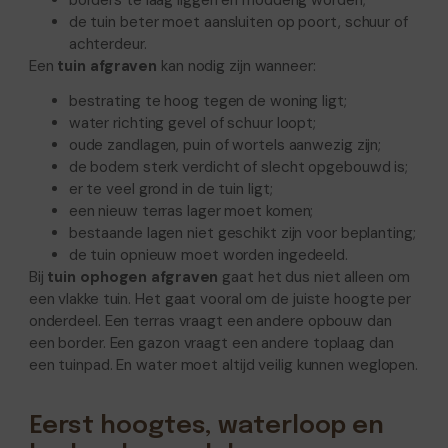
borders te laag liggen en modderig worden;
de tuin beter moet aansluiten op poort, schuur of
achterdeur.
Een
tuin afgraven
kan nodig zijn wanneer:
bestrating te hoog tegen de woning ligt;
water richting gevel of schuur loopt;
oude zandlagen, puin of wortels aanwezig zijn;
de bodem sterk verdicht of slecht opgebouwd is;
er te veel grond in de tuin ligt;
een nieuw terras lager moet komen;
bestaande lagen niet geschikt zijn voor beplanting;
de tuin opnieuw moet worden ingedeeld.
Bij
tuin ophogen afgraven
gaat het dus niet alleen om
een vlakke tuin. Het gaat vooral om de juiste hoogte per
onderdeel. Een terras vraagt een andere opbouw dan
een border. Een gazon vraagt een andere toplaag dan
een tuinpad. En water moet altijd veilig kunnen weglopen.
Eerst hoogtes, waterloop en