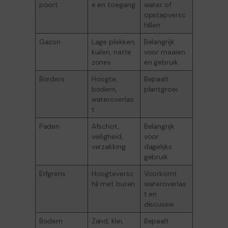
poort
e en toegang
water of
opstapversc
hillen
Gazon
Lage plekken,
Belangrijk
kuilen, natte
voor maaien
zones
en gebruik
Borders
Hoogte,
Bepaalt
bodem,
plantgroei
wateroverlas
t
Paden
Afschot,
Belangrijk
veiligheid,
voor
verzakking
dagelijks
gebruik
Erfgrens
Hoogteversc
Voorkomt
hil met buren
wateroverlas
t en
discussie
Bodem
Zand, klei,
Bepaalt