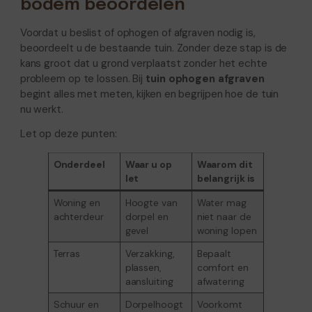
bodem beoordelen
Voordat u beslist of ophogen of afgraven nodig is,
beoordeelt u de bestaande tuin. Zonder deze stap is de
kans groot dat u grond verplaatst zonder het echte
probleem op te lossen. Bij
tuin ophogen afgraven
begint alles met meten, kijken en begrijpen hoe de tuin
nu werkt.
Let op deze punten:
Onderdeel
Waar u op
Waarom dit
let
belangrijk is
Woning en
Hoogte van
Water mag
achterdeur
dorpel en
niet naar de
gevel
woning lopen
Terras
Verzakking,
Bepaalt
plassen,
comfort en
aansluiting
afwatering
Schuur en
Dorpelhoogt
Voorkomt