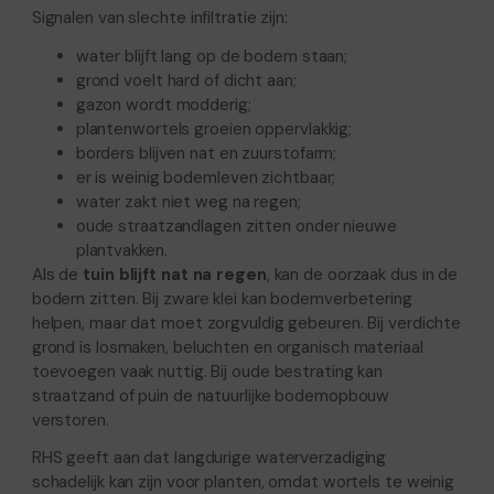
Signalen van slechte infiltratie zijn:
water blijft lang op de bodem staan;
grond voelt hard of dicht aan;
gazon wordt modderig;
plantenwortels groeien oppervlakkig;
borders blijven nat en zuurstofarm;
er is weinig bodemleven zichtbaar;
water zakt niet weg na regen;
oude straatzandlagen zitten onder nieuwe
plantvakken.
Als de
tuin blijft nat na regen
, kan de oorzaak dus in de
bodem zitten. Bij zware klei kan bodemverbetering
helpen, maar dat moet zorgvuldig gebeuren. Bij verdichte
grond is losmaken, beluchten en organisch materiaal
toevoegen vaak nuttig. Bij oude bestrating kan
straatzand of puin de natuurlijke bodemopbouw
verstoren.
RHS geeft aan dat langdurige waterverzadiging
schadelijk kan zijn voor planten, omdat wortels te weinig