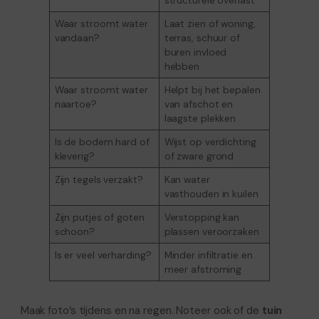
Waar stroomt water
Laat zien of woning,
vandaan?
terras, schuur of
buren invloed
hebben
Waar stroomt water
Helpt bij het bepalen
naartoe?
van afschot en
laagste plekken
Is de bodem hard of
Wijst op verdichting
kleverig?
of zware grond
Zijn tegels verzakt?
Kan water
vasthouden in kuilen
Zijn putjes of goten
Verstopping kan
schoon?
plassen veroorzaken
Is er veel verharding?
Minder infiltratie en
meer afstroming
Maak foto’s tijdens en na regen. Noteer ook of de
tuin