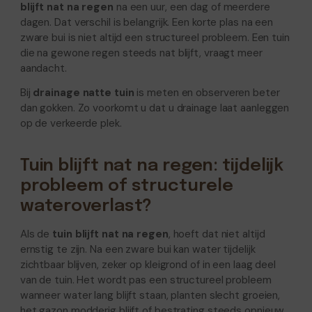
blijft nat na regen
na een uur, een dag of meerdere
dagen. Dat verschil is belangrijk. Een korte plas na een
zware bui is niet altijd een structureel probleem. Een tuin
die na gewone regen steeds nat blijft, vraagt meer
aandacht.
Bij
drainage natte tuin
is meten en observeren beter
dan gokken. Zo voorkomt u dat u drainage laat aanleggen
op de verkeerde plek.
Tuin blijft nat na regen: tijdelijk
probleem of structurele
wateroverlast?
Als de
tuin blijft nat na regen
, hoeft dat niet altijd
ernstig te zijn. Na een zware bui kan water tijdelijk
zichtbaar blijven, zeker op kleigrond of in een laag deel
van de tuin. Het wordt pas een structureel probleem
wanneer water lang blijft staan, planten slecht groeien,
het gazon modderig blijft of bestrating steeds opnieuw