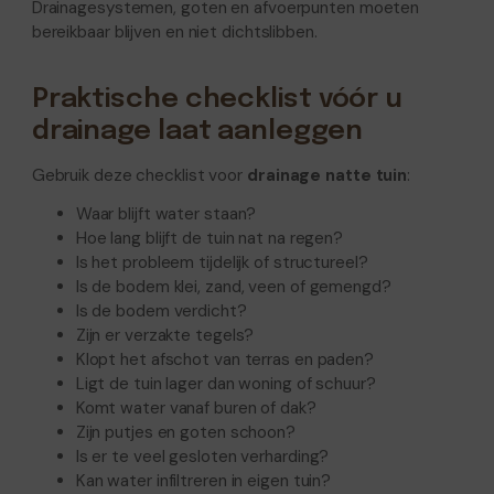
Drainagesystemen, goten en afvoerpunten moeten
bereikbaar blijven en niet dichtslibben.
Praktische checklist vóór u
drainage laat aanleggen
Gebruik deze checklist voor
drainage natte tuin
:
Waar blijft water staan?
Hoe lang blijft de tuin nat na regen?
Is het probleem tijdelijk of structureel?
Is de bodem klei, zand, veen of gemengd?
Is de bodem verdicht?
Zijn er verzakte tegels?
Klopt het afschot van terras en paden?
Ligt de tuin lager dan woning of schuur?
Komt water vanaf buren of dak?
Zijn putjes en goten schoon?
Is er te veel gesloten verharding?
Kan water infiltreren in eigen tuin?