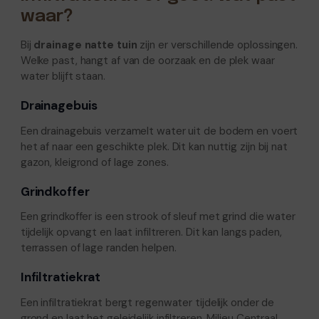
waar?
Bij
drainage natte tuin
zijn er verschillende oplossingen.
Welke past, hangt af van de oorzaak en de plek waar
water blijft staan.
Drainagebuis
Een drainagebuis verzamelt water uit de bodem en voert
het af naar een geschikte plek. Dit kan nuttig zijn bij nat
gazon, kleigrond of lage zones.
Grindkoffer
Een grindkoffer is een strook of sleuf met grind die water
tijdelijk opvangt en laat infiltreren. Dit kan langs paden,
terrassen of lage randen helpen.
Infiltratiekrat
Een infiltratiekrat bergt regenwater tijdelijk onder de
grond en laat het geleidelijk infiltreren. Milieu Centraal