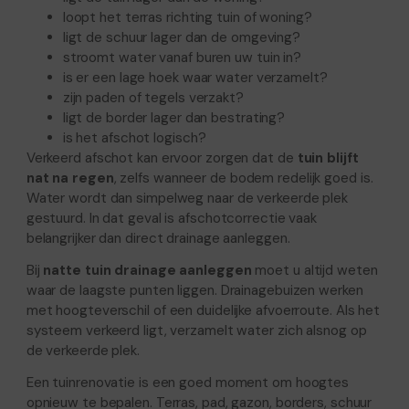
loopt het terras richting tuin of woning?
ligt de schuur lager dan de omgeving?
stroomt water vanaf buren uw tuin in?
is er een lage hoek waar water verzamelt?
zijn paden of tegels verzakt?
ligt de border lager dan bestrating?
is het afschot logisch?
Verkeerd afschot kan ervoor zorgen dat de
tuin blijft
nat na regen
, zelfs wanneer de bodem redelijk goed is.
Water wordt dan simpelweg naar de verkeerde plek
gestuurd. In dat geval is afschotcorrectie vaak
belangrijker dan direct drainage aanleggen.
Bij
natte tuin drainage aanleggen
moet u altijd weten
waar de laagste punten liggen. Drainagebuizen werken
met hoogteverschil of een duidelijke afvoerroute. Als het
systeem verkeerd ligt, verzamelt water zich alsnog op
de verkeerde plek.
Een tuinrenovatie is een goed moment om hoogtes
opnieuw te bepalen. Terras, pad, gazon, borders, schuur