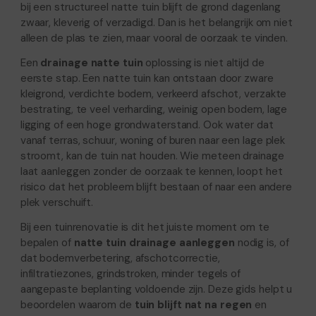
bij een structureel natte tuin blijft de grond dagenlang
zwaar, kleverig of verzadigd. Dan is het belangrijk om niet
alleen de plas te zien, maar vooral de oorzaak te vinden.
Een
drainage natte tuin
oplossing is niet altijd de
eerste stap. Een natte tuin kan ontstaan door zware
kleigrond, verdichte bodem, verkeerd afschot, verzakte
bestrating, te veel verharding, weinig open bodem, lage
ligging of een hoge grondwaterstand. Ook water dat
vanaf terras, schuur, woning of buren naar een lage plek
stroomt, kan de tuin nat houden. Wie meteen drainage
laat aanleggen zonder de oorzaak te kennen, loopt het
risico dat het probleem blijft bestaan of naar een andere
plek verschuift.
Bij een tuinrenovatie is dit het juiste moment om te
bepalen of
natte tuin drainage aanleggen
nodig is, of
dat bodemverbetering, afschotcorrectie,
infiltratiezones, grindstroken, minder tegels of
aangepaste beplanting voldoende zijn. Deze gids helpt u
beoordelen waarom de
tuin blijft nat na regen
en