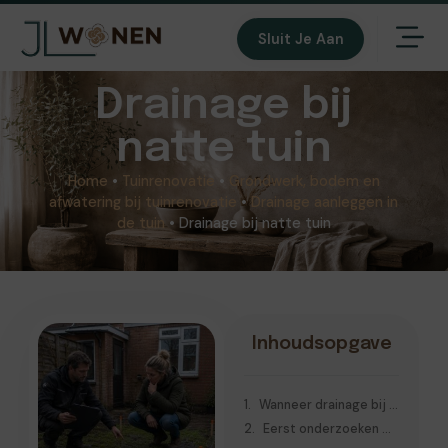
Sluit Je Aan
Drainage bij
natte tuin
Home
•
Tuinrenovatie
•
Grondwerk, bodem en
afwatering bij tuinrenovatie
•
Drainage aanleggen in
de tuin
•
Drainage bij natte tuin
Inhoudsopgave
Wanneer drainage bij een natte tuin nodig kan zijn
Eerst onderzoeken waarom de tuin nat blijft