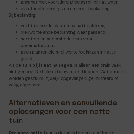
grasmat niet voortdurend belasten bij nat weer;
eventueel kleiner gazon en meer beplanting.
Bij beplanting:
vochtminnende planten op natte plekken;
diepwortelende beplanting waar passend;
heesters en bodembedekkers voor
bodemstructuur;
geen planten die snel wortelrot krijgen in natte
grond.
Als de
tuin blijft nat na regen
, is alleen een drain vaak
niet genoeg. De hele opbouw moet kloppen. Water moet
worden gestuurd, tijdelijk opgevangen, geïnfiltreerd of
veilig afgevoerd.
Alternatieven en aanvullende
oplossingen voor een natte
tuin
Drainage natte tuin
is niet altijd de enige of beste