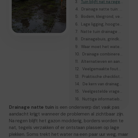
Tuin blijft nat na regen: tijdelijk probleem of structurele wateroverlast?
Drainage natte tuin: wanneer is drainage de juiste oplossing?
Bodem, kleigrond, verdichting en slechte infiltratie herkennen
Lage ligging, hoogtes en verkeerd afschot beoordelen
Natte tuin drainage aanleggen tijdens tuinrenovatie
Drainagebuis, grindkoffer, infiltratiekrat of goot: wat past waar?
Waar moet het water naartoe bij drainage?
Drainage combineren met bestrating, borders, gazon en beplanting
Alternatieven en aanvullende oplossingen voor een natte tuin
Veelgemaakte fouten bij drainage in een natte tuin
Praktische checklist vóór u drainage laat aanleggen
De kern van drainage alleen waar de oorzaak dat vraagt
Veelgestelde vragen over drainage natte tuin
Nuttige informatiebronnen
Drainage natte tuin
is een onderwerp dat vaak pas
aandacht krijgt wanneer de problemen al zichtbaar zijn.
Na regen blijft het gazon modderig, borders worden te
nat, tegels verzakken of er ontstaan plassen op lage
plekken. Soms trekt het water na een paar uur weg, maar