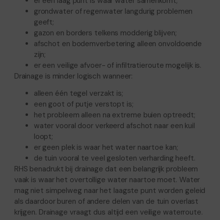
er een laag punt is waar water samenkomt;
grondwater of regenwater langdurig problemen
geeft;
gazon en borders telkens modderig blijven;
afschot en bodemverbetering alleen onvoldoende
zijn;
er een veilige afvoer- of infiltratieroute mogelijk is.
Drainage is minder logisch wanneer:
alleen één tegel verzakt is;
een goot of putje verstopt is;
het probleem alleen na extreme buien optreedt;
water vooral door verkeerd afschot naar een kuil
loopt;
er geen plek is waar het water naartoe kan;
de tuin vooral te veel gesloten verharding heeft.
RHS benadrukt bij drainage dat een belangrijk probleem
vaak is waar het overtollige water naartoe moet. Water
mag niet simpelweg naar het laagste punt worden geleid
als daardoor buren of andere delen van de tuin overlast
krijgen. Drainage vraagt dus altijd een veilige waterroute.