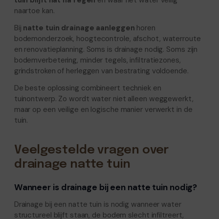
tuin blijft nat na regen
en waar het water veilig
naartoe kan.
Bij
natte tuin drainage aanleggen
horen
bodemonderzoek, hoogtecontrole, afschot, waterroute
en renovatieplanning. Soms is drainage nodig. Soms zijn
bodemverbetering, minder tegels, infiltratiezones,
grindstroken of herleggen van bestrating voldoende.
De beste oplossing combineert techniek en
tuinontwerp. Zo wordt water niet alleen weggewerkt,
maar op een veilige en logische manier verwerkt in de
tuin.
Veelgestelde vragen over
drainage natte tuin
Wanneer is drainage bij een natte tuin nodig?
Drainage bij een natte tuin is nodig wanneer water
structureel blijft staan, de bodem slecht infiltreert,