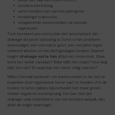
water dat naar één hoek stroomt;
verzakte bestrating;
natte borders met slechte plantgroei;
modderige looproutes;
terugkerende wateroverlast na normale
regenbuien.
Toch betekent een natte plek niet automatisch dat
drainage de juiste oplossing is. Soms is het probleem
eenvoudiger: een verstopte goot, een verzakte tegel,
verkeerd afschot of een dichtgeslagen bodem. Daarom
begint
drainage natte tuin
altijd met onderzoek. Waar
komt het water vandaan? Waar blijft het staan? Hoe lang
blijft het nat? En waar kan het water veilig naartoe?
Milieu Centraal adviseert om wateroverlast in de tuin te
beperken door regenwater beter vast te houden of in de
bodem te laten zakken, bijvoorbeeld met meer groen,
minder tegels en wateropvang. Dat laat zien dat
drainage vaak onderdeel is van een bredere aanpak, niet
altijd de enige maatregel.