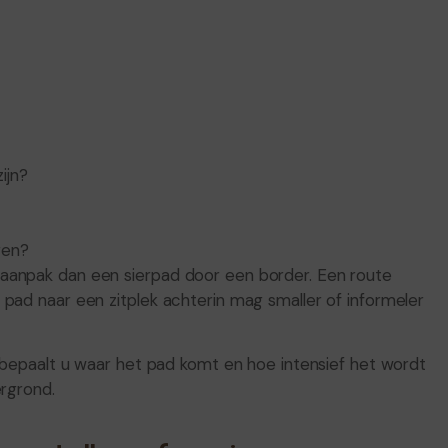
ijn?
gen?
aanpak dan een sierpad door een border. Een route
pad naar een zitplek achterin mag smaller of informeler
t bepaalt u waar het pad komt en hoe intensief het wordt
ergrond.