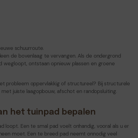
nieuwe schuurroute.
alleen de bovenlaag te vervangen. Als de ondergrond
oed wegloopt, ontstaan opnieuw plassen en groene
t probleem oppervlakkig of structureel? Bij structurele
t juiste laagopbouw, afschot en randopsluiting.
an het tuinpad bepalen
 loopt. Een te smal pad voelt onhandig, vooral als u er
erheen moet. Een te breed pad neemt onnodig veel