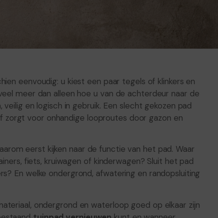
chien eenvoudig: u kiest een paar tegels of klinkers en
 veel meer dan alleen hoe u van de achterdeur naar de
 veilig en logisch in gebruik. Een slecht gekozen pad
en of zorgt voor onhandige looproutes door gazon en
aarom eerst kijken naar de functie van het pad. Waar
ainers, fiets, kruiwagen of kinderwagen? Sluit het pad
ers? En welke ondergrond, afwatering en randopsluiting
ateriaal, ondergrond en waterloop goed op elkaar zijn
 bestaand
tuinpad vernieuwen
kunt en wanneer