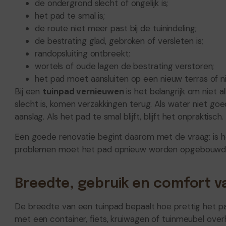
de ondergrond slecht of ongelijk is;
het pad te smal is;
de route niet meer past bij de tuinindeling;
de bestrating glad, gebroken of versleten is;
randopsluiting ontbreekt;
wortels of oude lagen de bestrating verstoren;
het pad moet aansluiten op een nieuw terras of 
Bij een
tuinpad vernieuwen
is het belangrijk om niet 
slecht is, komen verzakkingen terug. Als water niet g
aanslag. Als het pad te smal blijft, blijft het onpraktisch.
Een goede renovatie begint daarom met de vraag: is he
problemen moet het pad opnieuw worden opgebouwd me
Breedte, gebruik en comfort v
De breedte van een tuinpad bepaalt hoe prettig het pad
met een container, fiets, kruiwagen of tuinmeubel ov