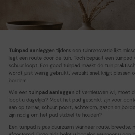
Tuinpad aanleggen
tijdens een tuinrenovatie lijkt miss
legt een route door de tuin. Toch bepaalt een tuinpad
schuur loopt. Een goed tuinpad maakt de tuin praktisch,
wordt juist weinig gebruikt, verzakt snel, krijgt plass
borders.
Wie een
tuinpad aanleggen
of vernieuwen wil, moet d
loopt u dagelijks? Moet het pad geschikt zijn voor cont
aan op terras, schuur, poort, achterom, gazon en bord
zijn nodig om het pad stabiel te houden?
Een tuinpad is pas duurzaam wanneer route, breedte, m
afgestemd. Deze gids helpt u bepalen wanneer u een