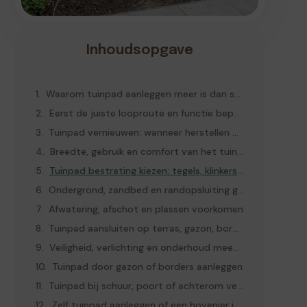
Inhoudsopgave
Waarom tuinpad aanleggen meer is dan stenen neerleggen
Eerst de juiste looproute en functie bepalen
Tuinpad vernieuwen: wanneer herstellen of opnieuw aanleggen?
Breedte, gebruik en comfort van het tuinpad bepalen
Tuinpad bestrating kiezen: tegels, klinkers, grind of stapstenen
Ondergrond, zandbed en randopsluiting goed voorbereiden
Afwatering, afschot en plassen voorkomen
Tuinpad aansluiten op terras, gazon, borders, schuur en poort
Veiligheid, verlichting en onderhoud meenemen
Tuinpad door gazon of borders aanleggen
Tuinpad bij schuur, poort of achterom vernieuwen
Zelf tuinpad aanleggen of een hovenier inschakelen