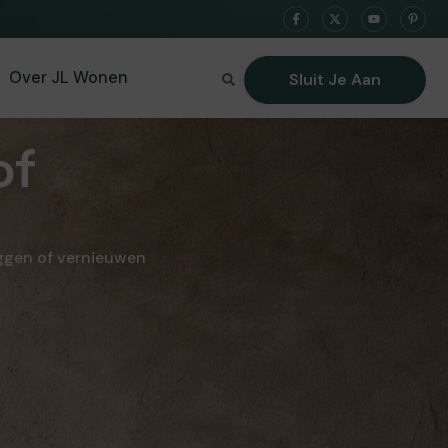
Over JL Wonen
Sluit Je Aan
of
ggen of vernieuwen