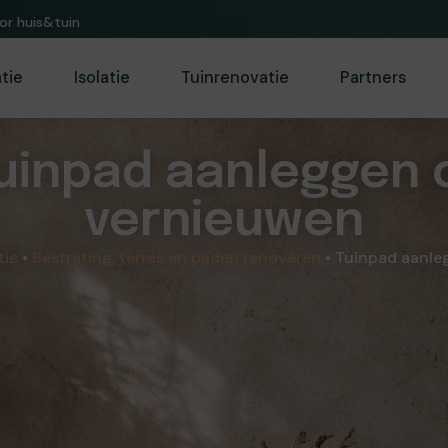
or huis&tuin.
atie
Isolatie
Tuinrenovatie
Partners
uinpad aanleggen 
vernieuwen
tie
•
Bestrating, terras en paden renoveren
•
Tuinpad aanle