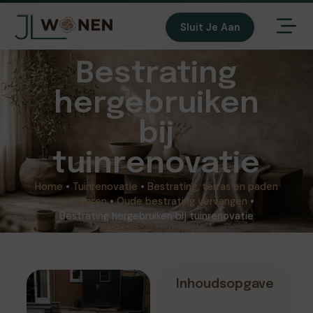
Sluit Je Aan
Bestrating
hergebruiken
bij
tuinrenovatie
Home
•
Tuinrenovatie
•
Bestrating, terras en paden
renoveren
•
Oude bestrating vervangen
•
Bestrating hergebruiken bij tuinrenovatie
Inhoudsopgave