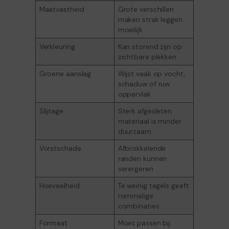
Maatvastheid
Grote verschillen
maken strak leggen
moeilijk
Verkleuring
Kan storend zijn op
zichtbare plekken
Groene aanslag
Wijst vaak op vocht,
schaduw of ruw
oppervlak
Slijtage
Sterk afgesleten
materiaal is minder
duurzaam
Vorstschade
Afbrokkelende
randen kunnen
verergeren
Hoeveelheid
Te weinig tegels geeft
rommelige
combinaties
Formaat
Moet passen bij