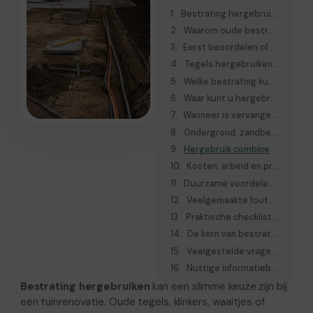
Bestrating hergebruiken bij tuinrenovatie: wanneer is dat slim?
Waarom oude bestrating hergebruiken kosten en afval kan besparen
Eerst beoordelen of de bestaande tegels nog geschikt zijn
Tegels hergebruiken tuin: sorteren, schoonmaken en controleren
Welke bestrating kunt u opnieuw gebruiken?
Waar kunt u hergebruikte bestrating toepassen in de tuin?
Wanneer is vervangen beter dan hergebruiken?
Ondergrond, zandbed en afschot blijven belangrijk
Hergebruik combineren met nieuwe bestrating, grind of groen
Kosten, arbeid en praktische voorbereiding realistisch inschatten
Duurzame voordelen van bestrating hergebruiken
Veelgemaakte fouten bij oude bestrating hergebruiken
Praktische checklist vóór u bestrating opnieuw legt
De kern van bestrating slim hergebruiken zonder kwaliteitsverlies
Veelgestelde vragen over bestrating hergebruiken
Nuttige informatiebronnen
Bestrating hergebruiken
kan een slimme keuze zijn bij
een tuinrenovatie. Oude tegels, klinkers, waaltjes of