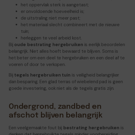
het oppervlak sterk is aangetast;
er onvoldoende hoeveelheid is;
de uitstraling niet meer past;
het materiaal slecht combineert met de nieuwe
tuin;
herleggen te veel arbeid kost.
Bij
oude bestrating hergebruiken
is eerlijk beoordelen
belangrijk. Niet alles hoeft bewaard te blijven. Soms is
het beter om een deel te hergebruiken en een deel af te
voeren of door te verkopen.
Bij
tegels hergebruiken tuin
is veiligheid belangrijker
dan besparing. Een glad terras of wiebelend pad is geen
goede investering, ook niet als de tegels gratis zijn.
Ondergrond, zandbed en
afschot blijven belangrijk
Een veelgemaakte fout bij
bestrating hergebruiken
is
denken dat hergebruikte tegels minder voorbereiding