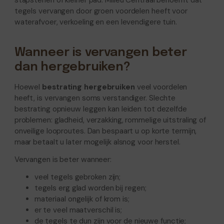
stapstenen of kleiner pad. Milieu Centraal benoemt dat
tegels vervangen door groen voordelen heeft voor
waterafvoer, verkoeling en een levendigere tuin.
Wanneer is vervangen beter
dan hergebruiken?
Hoewel
bestrating hergebruiken
veel voordelen
heeft, is vervangen soms verstandiger. Slechte
bestrating opnieuw leggen kan leiden tot dezelfde
problemen: gladheid, verzakking, rommelige uitstraling of
onveilige looproutes. Dan bespaart u op korte termijn,
maar betaalt u later mogelijk alsnog voor herstel.
Vervangen is beter wanneer:
veel tegels gebroken zijn;
tegels erg glad worden bij regen;
materiaal ongelijk of krom is;
er te veel maatverschil is;
de tegels te dun zijn voor de nieuwe functie;