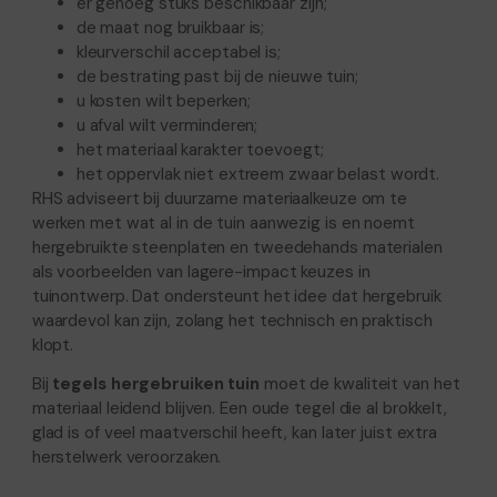
er genoeg stuks beschikbaar zijn;
de maat nog bruikbaar is;
kleurverschil acceptabel is;
de bestrating past bij de nieuwe tuin;
u kosten wilt beperken;
u afval wilt verminderen;
het materiaal karakter toevoegt;
het oppervlak niet extreem zwaar belast wordt.
RHS adviseert bij duurzame materiaalkeuze om te
werken met wat al in de tuin aanwezig is en noemt
hergebruikte steenplaten en tweedehands materialen
als voorbeelden van lagere-impact keuzes in
tuinontwerp. Dat ondersteunt het idee dat hergebruik
waardevol kan zijn, zolang het technisch en praktisch
klopt.
Bij
tegels hergebruiken tuin
moet de kwaliteit van het
materiaal leidend blijven. Een oude tegel die al brokkelt,
glad is of veel maatverschil heeft, kan later juist extra
herstelwerk veroorzaken.