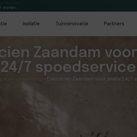
or huis&tuin.
atie
Isolatie
Tuinrenovatie
Partners
icien Zaandam voor
24/7 spoedservice
gie en verwarming
•
Elektricien Zaandam voor snelle 24/7 