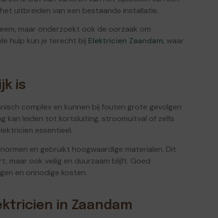
et uitbreiden van een bestaande installatie.
obleem, maar onderzoekt ook de oorzaak om
e hulp kun je terecht bij
Elektricien Zaandam
, waar
k is
echnisch complex en kunnen bij fouten grote gevolgen
kan leiden tot kortsluiting, stroomuitval of zelfs
ektricien essentieel.
dsnormen en gebruikt hoogwaardige materialen. Dit
rt, maar ook veilig en duurzaam blijft. Goed
gen en onnodige kosten.
ektricien in Zaandam