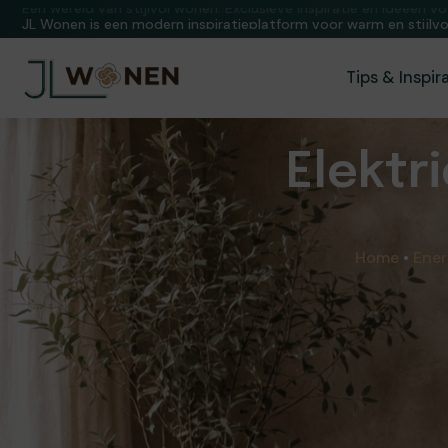
Een wereld van stijlvol wonen. Exclusieve inspiratie en ideeën vo
Tips & Inspir
Elektr
Home
•
Ener