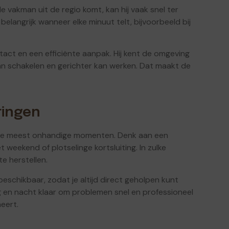
de vakman uit de regio komt, kan hij vaak snel ter
l belangrijk wanneer elke minuut telt, bijvoorbeeld bij
tact en een efficiënte aanpak. Hij kent de omgeving
kan schakelen en gerichter kan werken. Dat maakt de
ringen
 de meest onhandige momenten. Denk aan een
weekend of plotselinge kortsluiting. In zulke
te herstellen.
eschikbaar, zodat je altijd direct geholpen kunt
g en nacht klaar om problemen snel en professioneel
neert.