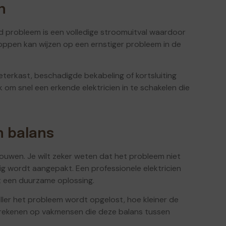
n
d probleem is een volledige stroomuitval waardoor
 stoppen kan wijzen op een ernstiger probleem in de
terkast, beschadigde bekabeling of kortsluiting
jk om snel een erkende elektricien in te schakelen die
n balans
trouwen. Je wilt zeker weten dat het probleem niet
ig wordt aangepakt. Een professionele elektricien
dt een duurzame oplossing.
neller het probleem wordt opgelost, hoe kleiner de
je rekenen op vakmensen die deze balans tussen