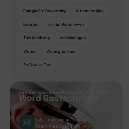
Energie En Verwarming
Interieurstijlen
Isolatie
Tuin En Buitenleven
Tuin Inrichting
Verzekeringen
Wonen
Woning En Tuin
Zo Doe Je Dat
Ontdek Samenwerkingsmogelijkheden
Word Gastschrijver
Schrijf mee aan ons verhaal
Start Met Schrijven